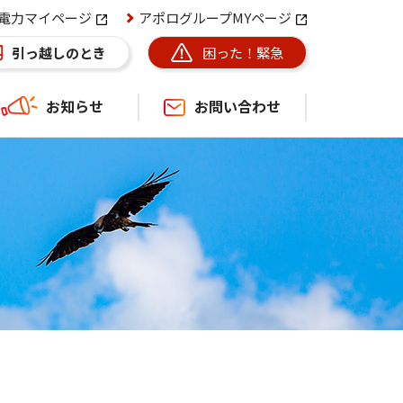
電力マイページ
アポログループMYページ
困った！緊急
引っ越しのとき
お知らせ
お問い合わせ
ース
ンペーン