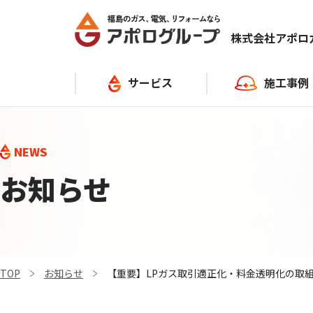
株式会社アポ
サービス
施工事例
ガス
キッチン
NEWS
灯油
給湯器
お知らせ
給湯器・ガスコンロ
お風呂
電気
トイレ
TOP
お知らせ
【重要】LPガス取引適正化・料金透明化の取
リフォーム
その他