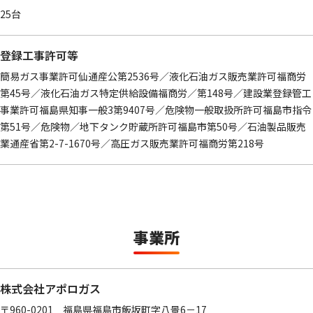
25台
登録工事許可等
簡易ガス事業許可仙通産公第2536号／液化石油ガス販売業許可福商労
第45号／液化石油ガス特定供給設備福商労／第148号／建設業登録管工
事業許可福島県知事一般3第9407号／危険物一般取扱所許可福島市指令
第51号／危険物／地下タンク貯蔵所許可福島市第50号／石油製品販売
業通産省第2-7-1670号／高圧ガス販売業許可福商労第218号
事業所
株式会社アポロガス
〒960-0201 福島県福島市飯坂町字八景6－17