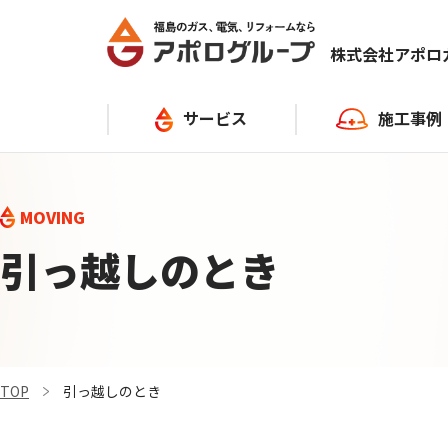
株式会社アポ
サービス
施工事例
ガス
キッチン
MOVING
灯油
給湯器
引っ越しのとき
給湯器・ガスコンロ
お風呂
電気
トイレ
TOP
引っ越しのとき
リフォーム
その他