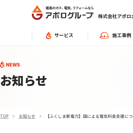
株式会社アポ
サービス
施工事例
ガス
キッチン
NEWS
灯油
給湯器
お知らせ
給湯器・ガスコンロ
お風呂
電気
トイレ
TOP
お知らせ
【ふくしま新電力】国による電気料金支援につ
リフォーム
その他