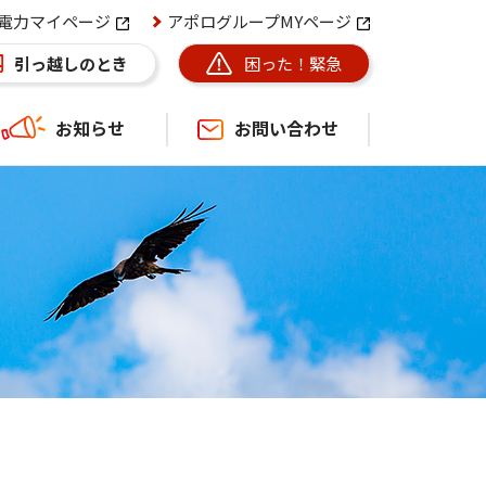
電力マイページ
アポログループMYページ
困った！緊急
引っ越しのとき
お知らせ
お問い合わせ
ース
ンペーン